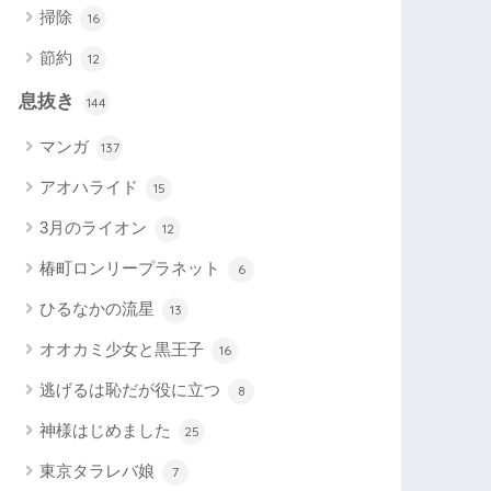
掃除
16
節約
12
息抜き
144
マンガ
137
アオハライド
15
3月のライオン
12
椿町ロンリープラネット
6
ひるなかの流星
13
オオカミ少女と黒王子
16
逃げるは恥だが役に立つ
8
神様はじめました
25
東京タラレバ娘
7