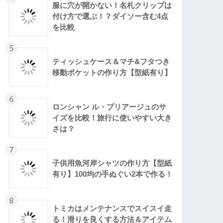
服に穴が開かない！名札クリップは
付け方で選ぶ！？ダイソー含む4点
を比較
5
ティッシュケース＆マチ&フタつき
移動ポケットの作り方【型紙有り】
6
ロンシャン ル・プリアージュのサ
イズを比較！旅行に使いやすい大き
さは？
7
子供用魚河岸シャツの作り方【型紙
有り】100均の手ぬぐい2本で作る！
8
トミカはメンテナンスでスイスイ走
る！滑りを良くする方法＆アイテム