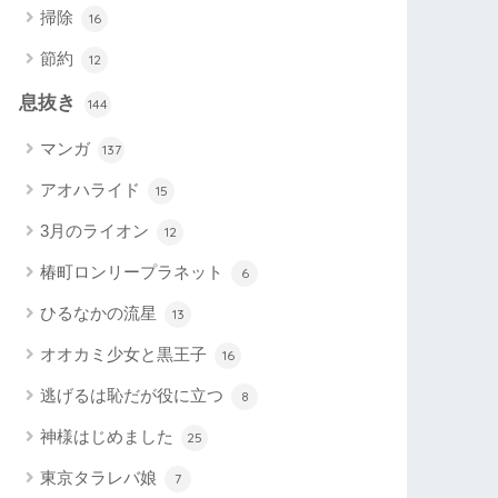
掃除
16
節約
12
息抜き
144
マンガ
137
アオハライド
15
3月のライオン
12
椿町ロンリープラネット
6
ひるなかの流星
13
オオカミ少女と黒王子
16
逃げるは恥だが役に立つ
8
神様はじめました
25
東京タラレバ娘
7