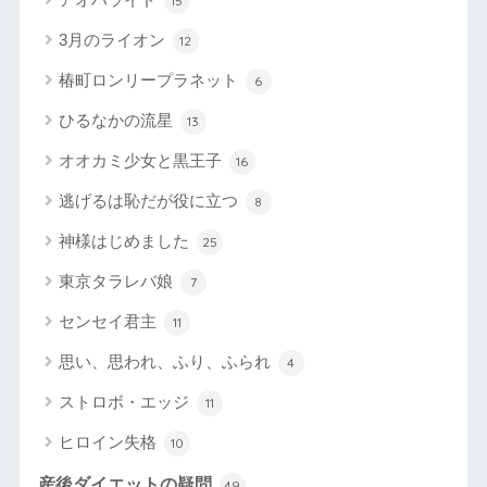
15
3月のライオン
12
椿町ロンリープラネット
6
ひるなかの流星
13
オオカミ少女と黒王子
16
逃げるは恥だが役に立つ
8
神様はじめました
25
東京タラレバ娘
7
センセイ君主
11
思い、思われ、ふり、ふられ
4
ストロボ・エッジ
11
ヒロイン失格
10
産後ダイエットの疑問
49