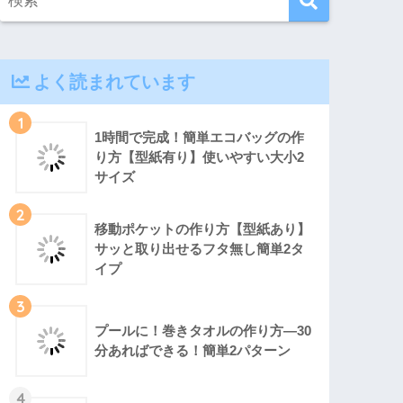
よく読まれています
1
1時間で完成！簡単エコバッグの作
り方【型紙有り】使いやすい大小2
サイズ
2
移動ポケットの作り方【型紙あり】
サッと取り出せるフタ無し簡単2タ
イプ
3
プールに！巻きタオルの作り方―30
分あればできる！簡単2パターン
4