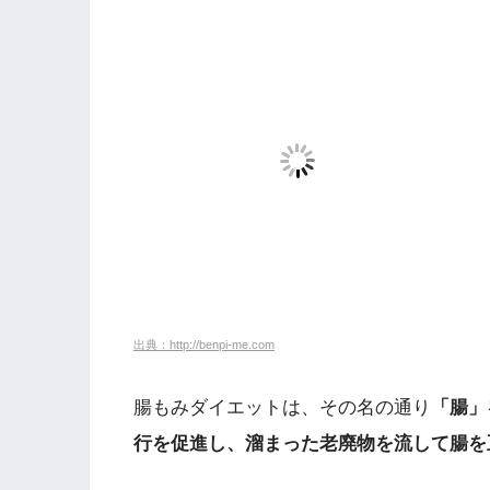
出典：http://benpi-me.com
腸もみダイエットは、その名の通り
「腸」
行を促進し、溜まった老廃物を流して腸を