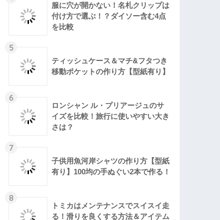
服に穴が開かない！名札クリップは
付け方で選ぶ！？ダイソー含む4点
を比較
5
ティッシュケース＆マチ&フタつき
移動ポケットの作り方【型紙有り】
6
ロンシャン ル・プリアージュのサ
イズを比較！旅行に使いやすい大き
さは？
7
子供用魚河岸シャツの作り方【型紙
有り】100均の手ぬぐい2本で作る！
8
トミカはメンテナンスでスイスイ走
る！滑りを良くする方法＆アイテム