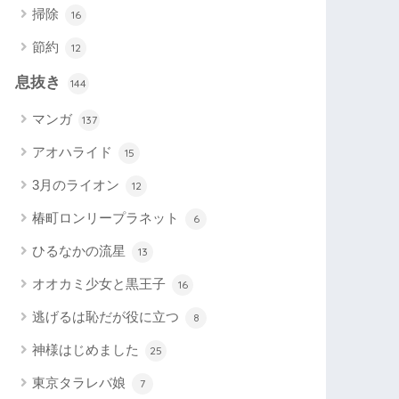
掃除
16
節約
12
息抜き
144
マンガ
137
アオハライド
15
3月のライオン
12
椿町ロンリープラネット
6
ひるなかの流星
13
オオカミ少女と黒王子
16
逃げるは恥だが役に立つ
8
神様はじめました
25
東京タラレバ娘
7