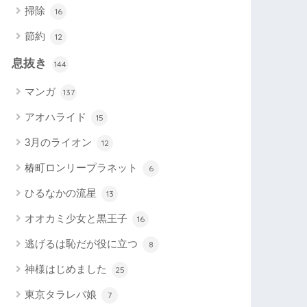
掃除
16
節約
12
息抜き
144
マンガ
137
アオハライド
15
3月のライオン
12
椿町ロンリープラネット
6
ひるなかの流星
13
オオカミ少女と黒王子
16
逃げるは恥だが役に立つ
8
神様はじめました
25
東京タラレバ娘
7