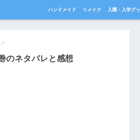
ハンドメイド
リメイク
入園・入学グ
た
1巻のネタバレと感想