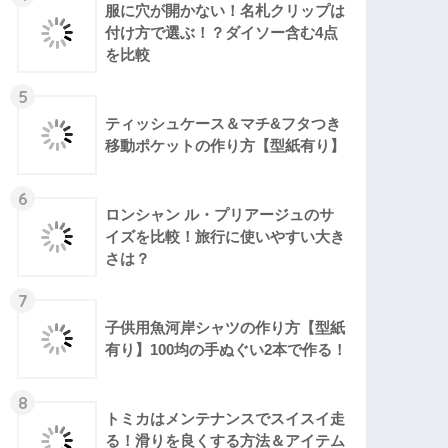
服に穴が開かない！名札クリップは
付け方で選ぶ！？ダイソー含む4点
を比較
5
ティッシュケース＆マチ&フタつき
移動ポケットの作り方【型紙有り】
6
ロンシャン ル・プリアージュのサ
イズを比較！旅行に使いやすい大き
さは？
7
子供用魚河岸シャツの作り方【型紙
有り】100均の手ぬぐい2本で作る！
8
トミカはメンテナンスでスイスイ走
る！滑りを良くする方法＆アイテム