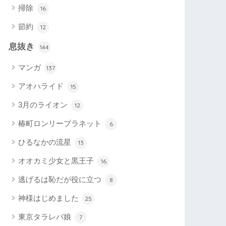
掃除
16
節約
12
息抜き
144
マンガ
137
アオハライド
15
3月のライオン
12
椿町ロンリープラネット
6
ひるなかの流星
13
オオカミ少女と黒王子
16
逃げるは恥だが役に立つ
8
神様はじめました
25
東京タラレバ娘
7